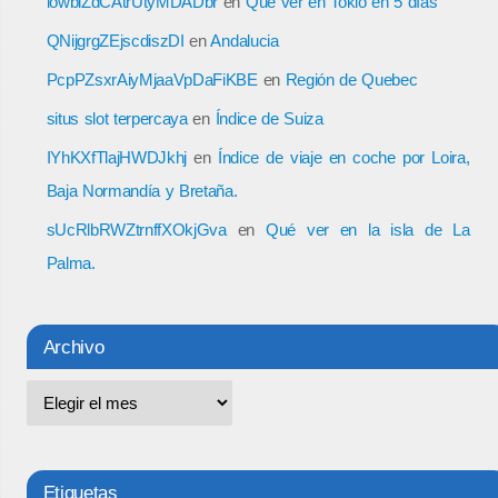
lowbiZdCAtrUtyMDADbr
en
Qué ver en Tokio en 5 días
QNijgrgZEjscdiszDI
en
Andalucia
PcpPZsxrAiyMjaaVpDaFiKBE
en
Región de Quebec
situs slot terpercaya
en
Índice de Suiza
IYhKXfTlajHWDJkhj
en
Índice de viaje en coche por Loira,
Baja Normandía y Bretaña.
sUcRlbRWZtrnffXOkjGva
en
Qué ver en la isla de La
Palma.
Archivo
Etiquetas