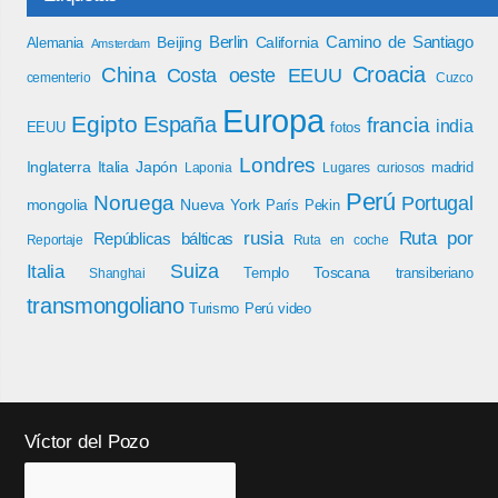
Berlin
Camino de Santiago
Beijing
California
Alemania
Amsterdam
Croacia
China
Costa oeste EEUU
cementerio
Cuzco
Europa
Egipto
España
francia
india
EEUU
fotos
Londres
Inglaterra
Italia
Japón
madrid
Laponia
Lugares curiosos
Perú
Noruega
Portugal
mongolia
Nueva York
París
Pekin
rusia
Ruta por
Repúblicas bálticas
Reportaje
Ruta en coche
Italia
Suiza
Toscana
Templo
transiberiano
Shanghai
transmongoliano
Turismo Perú
video
Víctor del Pozo