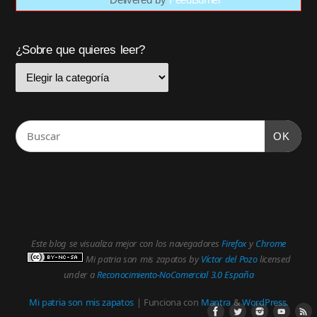
¿Sobre que quieres leer?
OK
Este blog se visualiza mejor con los navegadores
Firefox
y
Chrome
Mi patria son mis zapatos
by
Víctor del Pozo
licensed
under a
Reconocimiento-NoComercial 3.0 España
Mi patria son mis zapatos
| Funciona con
Mantra
&
WordPress.