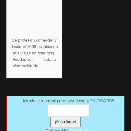
De profesión comercial y
desde el 2008 escribiendo
mis viajes en este blog.
Puedes ver
aquí
toda la
información de
Víctor del
Pozo
Introduce tu email para suscribirte ¡¡ES GRATIS!!
Delivered by
FeedBurner