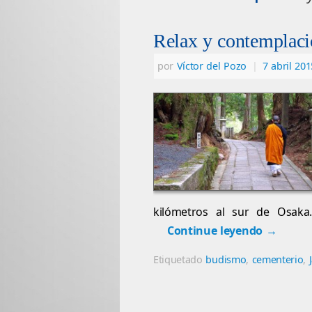
Relax y contemplac
por
Víctor del Pozo
|
7 abril 201
kilómetros al sur de Osaka
Continue leyendo
→
Etiquetado
budismo
,
cementerio
,