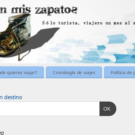
de quieres viajar?
Cronología de viajes
Política de 
n destino
OK
ya