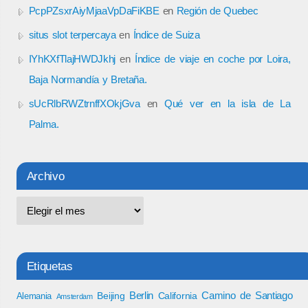
PcpPZsxrAiyMjaaVpDaFiKBE
en
Región de Quebec
situs slot terpercaya
en
Índice de Suiza
IYhKXfTlajHWDJkhj
en
Índice de viaje en coche por Loira,
Baja Normandía y Bretaña.
sUcRlbRWZtrnffXOkjGva
en
Qué ver en la isla de La
Palma.
Archivo
Etiquetas
Berlin
Camino de Santiago
Beijing
California
Alemania
Amsterdam