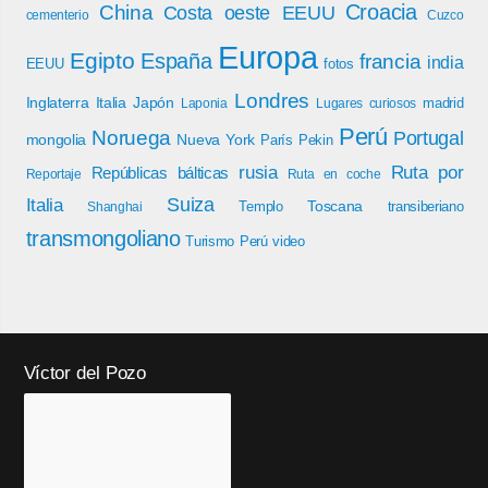
Croacia
China
Costa oeste EEUU
cementerio
Cuzco
Europa
Egipto
España
francia
india
EEUU
fotos
Londres
Inglaterra
Italia
Japón
madrid
Laponia
Lugares curiosos
Perú
Noruega
Portugal
mongolia
Nueva York
París
Pekin
rusia
Ruta por
Repúblicas bálticas
Reportaje
Ruta en coche
Italia
Suiza
Toscana
Templo
transiberiano
Shanghai
transmongoliano
Turismo Perú
video
Víctor del Pozo