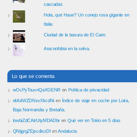
cascadas
Hola, qué Hase? Un conejo rosa gigante en
Italia
Ciudad de la basura de El Cairo
Aracnofobia en la selva.
Lo que se comenta
wOcPyTouvnQaXGENR
en
Política de privacidad
ebfuIWZDNxvXkcdNi
en
Índice de viaje en coche por Loira,
Baja Normandía y Bretaña.
lowbiZdCAtrUtyMDADbr
en
Qué ver en Tokio en 5 días
QNijgrgZEjscdiszDI
en
Andalucia