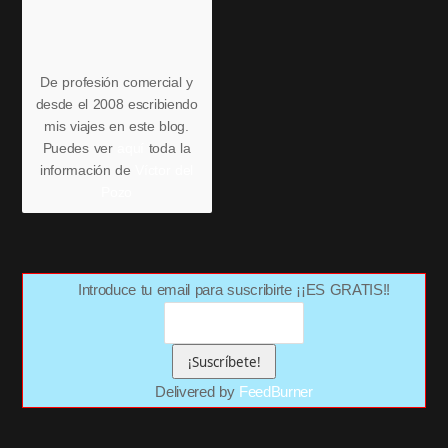
De profesión comercial y
desde el 2008 escribiendo
mis viajes en este blog.
Puedes ver
aquí
toda la
información de
Víctor del
Pozo
Introduce tu email para suscribirte ¡¡ES GRATIS!!
Delivered by
FeedBurner