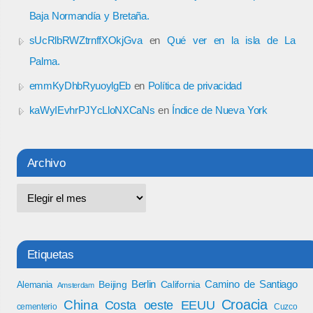
Baja Normandía y Bretaña.
sUcRlbRWZtrnffXOkjGva
en
Qué ver en la isla de La
Palma.
emmKyDhbRyuoylgEb
en
Política de privacidad
kaWyIEvhrPJYcLloNXCaNs
en
Índice de Nueva York
Archivo
Etiquetas
Berlin
Camino de Santiago
Beijing
California
Alemania
Amsterdam
Croacia
China
Costa oeste EEUU
cementerio
Cuzco