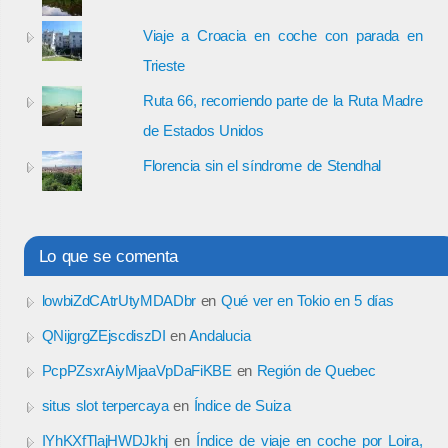
Viaje a Croacia en coche con parada en
Trieste
Ruta 66, recorriendo parte de la Ruta Madre
de Estados Unidos
Florencia sin el síndrome de Stendhal
Lo que se comenta
lowbiZdCAtrUtyMDADbr
en
Qué ver en Tokio en 5 días
QNijgrgZEjscdiszDI
en
Andalucia
PcpPZsxrAiyMjaaVpDaFiKBE
en
Región de Quebec
situs slot terpercaya
en
Índice de Suiza
IYhKXfTlajHWDJkhj
en
Índice de viaje en coche por Loira,