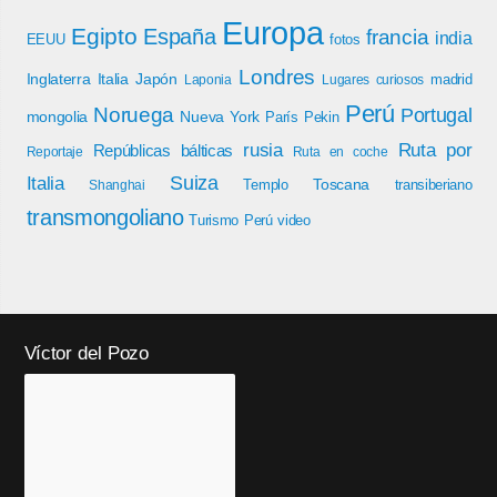
Europa
Egipto
España
francia
india
EEUU
fotos
Londres
Inglaterra
Italia
Japón
madrid
Laponia
Lugares curiosos
Perú
Noruega
Portugal
mongolia
Nueva York
París
Pekin
rusia
Ruta por
Repúblicas bálticas
Reportaje
Ruta en coche
Italia
Suiza
Toscana
Templo
transiberiano
Shanghai
transmongoliano
Turismo Perú
video
Víctor del Pozo