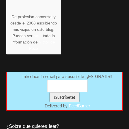
De profesión comercial y
desde el 2008 escribiendo
mis viajes en este blog.
Puedes ver
aquí
toda la
información de
Víctor del
Pozo
Introduce tu email para suscribirte ¡¡ES GRATIS!!
Delivered by
FeedBurner
¿Sobre que quieres leer?