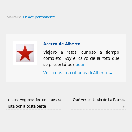
una
ventana
una
una
una
una
ventana
nueva)
ventana
ventana
ventana
ventana
nueva)
nueva)
nueva)
nueva)
nueva)
Marcar el
Enlace permanente
.
Acerca de Alberto
Viajero a ratos, curioso a tiempo
completo. Soy el calvo de la foto que
se presentó por
aquí
Ver todas las entradas deAlberto
→
«
Los Ángeles; fin de nuestra
Qué ver en la isla de La Palma.
ruta por la costa oeste
»