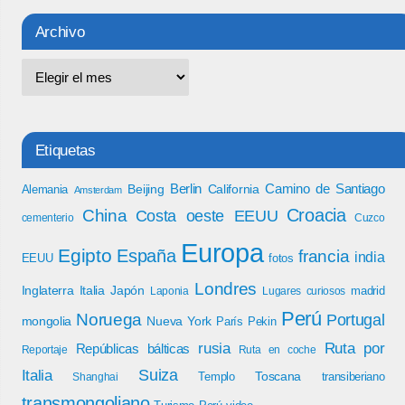
Archivo
Etiquetas
Berlin
Camino de Santiago
Beijing
California
Alemania
Amsterdam
Croacia
China
Costa oeste EEUU
cementerio
Cuzco
Europa
Egipto
España
francia
india
EEUU
fotos
Londres
Inglaterra
Italia
Japón
madrid
Laponia
Lugares curiosos
Perú
Noruega
Portugal
mongolia
Nueva York
París
Pekin
rusia
Ruta por
Repúblicas bálticas
Reportaje
Ruta en coche
Italia
Suiza
Toscana
Templo
transiberiano
Shanghai
transmongoliano