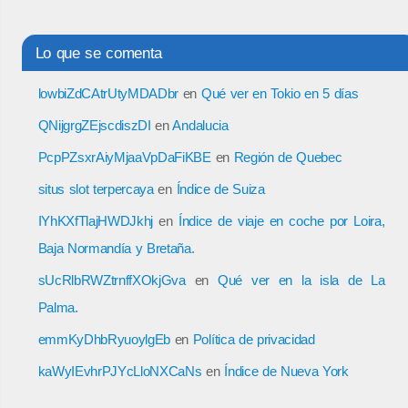
Lo que se comenta
lowbiZdCAtrUtyMDADbr
en
Qué ver en Tokio en 5 días
QNijgrgZEjscdiszDI
en
Andalucia
PcpPZsxrAiyMjaaVpDaFiKBE
en
Región de Quebec
situs slot terpercaya
en
Índice de Suiza
IYhKXfTlajHWDJkhj
en
Índice de viaje en coche por Loira,
Baja Normandía y Bretaña.
sUcRlbRWZtrnffXOkjGva
en
Qué ver en la isla de La
Palma.
emmKyDhbRyuoylgEb
en
Política de privacidad
kaWyIEvhrPJYcLloNXCaNs
en
Índice de Nueva York