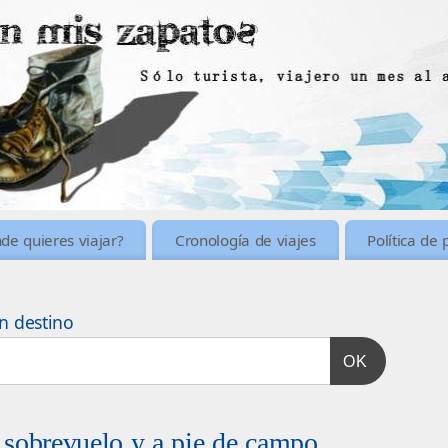
de quieres viajar?
Cronología de viajes
Política de 
n destino
OK
 sobrevuelo y a pie de campo