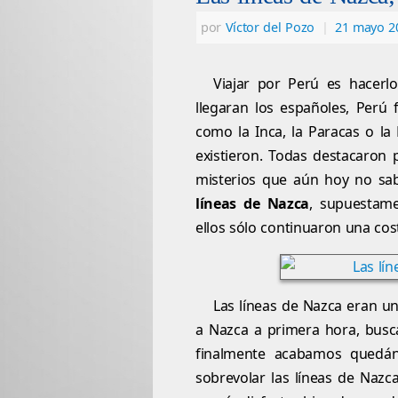
por
Víctor del Pozo
|
21 mayo 2
Viajar por Perú es hacerl
llegaran los españoles, Perú 
como la Inca, la Paracas o l
existieron. Todas destacaron 
misterios que aún hoy no sab
líneas de Nazca
, supuestame
ellos sólo continuaron una co
Las líneas de Nazca eran u
a Nazca a primera hora, bus
finalmente acabamos quedá
sobrevolar las líneas de Nazca