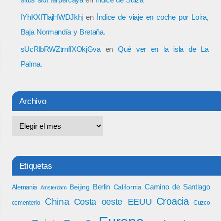
IYhKXfTlajHWDJkhj
en
Índice de viaje en coche por Loira,
Baja Normandía y Bretaña.
sUcRlbRWZtrnffXOkjGva
en
Qué ver en la isla de La
Palma.
Archivo
Etiquetas
Berlin
Camino de Santiago
Beijing
California
Alemania
Amsterdam
Croacia
China
Costa oeste EEUU
cementerio
Cuzco