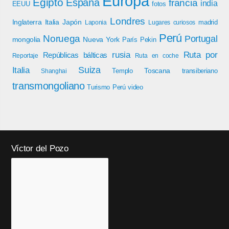
Europa
Egipto
España
francia
india
EEUU
fotos
Londres
Inglaterra
Italia
Japón
madrid
Laponia
Lugares curiosos
Perú
Noruega
Portugal
mongolia
Nueva York
París
Pekin
rusia
Ruta por
Repúblicas bálticas
Reportaje
Ruta en coche
Italia
Suiza
Toscana
Templo
transiberiano
Shanghai
transmongoliano
Turismo Perú
video
Víctor del Pozo