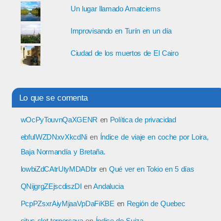
Un lugar llamado Amatciems
Improvisando en Turín en un día
Ciudad de los muertos de El Cairo
Lo que se comenta
wOcPyTouvnQaXGENR
en
Política de privacidad
ebfuIWZDNxvXkcdNi
en
Índice de viaje en coche por Loira,
Baja Normandía y Bretaña.
lowbiZdCAtrUtyMDADbr
en
Qué ver en Tokio en 5 días
QNijgrgZEjscdiszDI
en
Andalucia
PcpPZsxrAiyMjaaVpDaFiKBE
en
Región de Quebec
situs slot terpercaya
en
Índice de Suiza