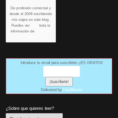
De profesión comercial y
desde el 2008 escribiendo
mis viajes en este blog.
Puedes ver
aquí
toda la
información de
Víctor del
Pozo
Introduce tu email para suscribirte ¡¡ES GRATIS!!
Delivered by
FeedBurner
¿Sobre que quieres leer?