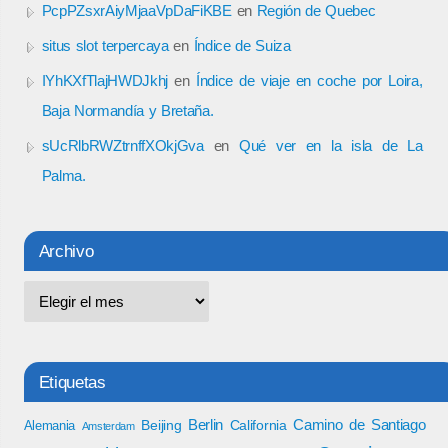
PcpPZsxrAiyMjaaVpDaFiKBE
en
Región de Quebec
situs slot terpercaya
en
Índice de Suiza
IYhKXfTlajHWDJkhj
en
Índice de viaje en coche por Loira,
Baja Normandía y Bretaña.
sUcRlbRWZtrnffXOkjGva
en
Qué ver en la isla de La
Palma.
Archivo
Etiquetas
Berlin
Camino de Santiago
Beijing
California
Alemania
Amsterdam