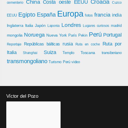
Croacia
China
Costa oeste EEUU
cementerio
Cuzco
Europa
Egipto
España
francia
india
EEUU
fotos
Londres
Inglaterra
Italia
Japón
madrid
Laponia
Lugares curiosos
Perú
Noruega
Portugal
mongolia
Nueva York
París
Pekin
rusia
Ruta por
Repúblicas bálticas
Reportaje
Ruta en coche
Italia
Suiza
Toscana
Templo
transiberiano
Shanghai
transmongoliano
Turismo Perú
video
Víctor del Pozo