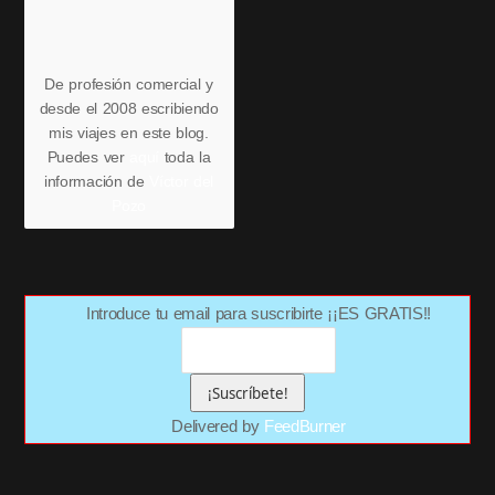
De profesión comercial y
desde el 2008 escribiendo
mis viajes en este blog.
Puedes ver
aquí
toda la
información de
Víctor del
Pozo
Introduce tu email para suscribirte ¡¡ES GRATIS!!
Delivered by
FeedBurner