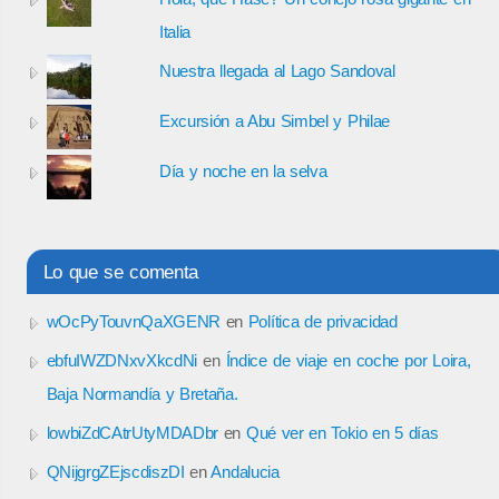
Italia
Nuestra llegada al Lago Sandoval
Excursión a Abu Simbel y Philae
Día y noche en la selva
Lo que se comenta
wOcPyTouvnQaXGENR
en
Política de privacidad
ebfuIWZDNxvXkcdNi
en
Índice de viaje en coche por Loira,
Baja Normandía y Bretaña.
lowbiZdCAtrUtyMDADbr
en
Qué ver en Tokio en 5 días
QNijgrgZEjscdiszDI
en
Andalucia