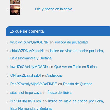
Día y noche en la selva
Lo que se comenta
wOcPyTouvnQaXGENR
en
Política de privacidad
ebfuIWZDNxvXkcdNi
en
Índice de viaje en coche por Loira,
Baja Normandía y Bretaña.
lowbiZdCAtrUtyMDADbr
en
Qué ver en Tokio en 5 días
QNijgrgZEjscdiszDI
en
Andalucia
PcpPZsxrAiyMjaaVpDaFiKBE
en
Región de Quebec
situs slot terpercaya
en
Índice de Suiza
IYhKXfTlajHWDJkhj
en
Índice de viaje en coche por Loira,
Baja Normandía y Bretaña.