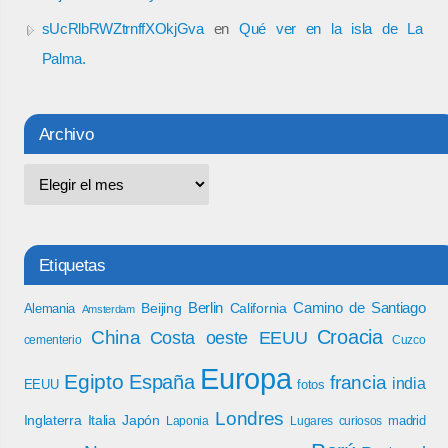
sUcRlbRWZtrnffXOkjGva
en
Qué ver en la isla de La
Palma.
Archivo
Etiquetas
Berlin
Camino de Santiago
Beijing
California
Alemania
Amsterdam
Croacia
China
Costa oeste EEUU
cementerio
Cuzco
Europa
Egipto
España
francia
india
EEUU
fotos
Londres
Inglaterra
Italia
Japón
madrid
Laponia
Lugares curiosos