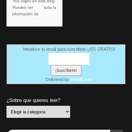
mis viajes en este blog.
Puedes ver
aquí
toda la
información de
Víctor del
Pozo
Introduce tu email para suscribirte ¡¡ES GRATIS!!
Delivered by
FeedBurner
¿Sobre que quieres leer?