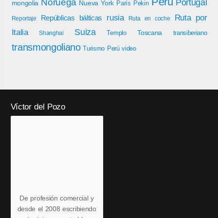
Perú
Noruega
Portugal
mongolia
Nueva York
París
Pekin
rusia
Ruta por
Repúblicas bálticas
Reportaje
Ruta en coche
Italia
Suiza
Toscana
Templo
transiberiano
Shanghai
transmongoliano
Turismo Perú
video
Víctor del Pozo
De profesión comercial y
desde el 2008 escribiendo