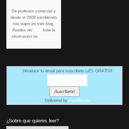
De profesión comercial y
desde el 2008 escribiendo
mis viajes en este blog.
Puedes ver
aquí
toda la
información de
Víctor del
Pozo
Introduce tu email para suscribirte ¡¡ES GRATIS!!
Delivered by
FeedBurner
¿Sobre que quieres leer?