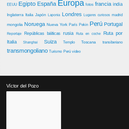
Europa
Egipto
España
francia
india
EEUU
fotos
Londres
Inglaterra
Italia
Japón
madrid
Laponia
Lugares curiosos
Perú
Noruega
Portugal
mongolia
Nueva York
París
Pekin
rusia
Ruta por
Repúblicas bálticas
Reportaje
Ruta en coche
Italia
Suiza
Toscana
Templo
transiberiano
Shanghai
transmongoliano
Turismo Perú
video
Víctor del Pozo