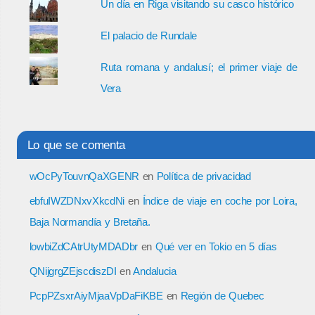
Un día en Riga visitando su casco histórico
El palacio de Rundale
Ruta romana y andalusí; el primer viaje de
Vera
Lo que se comenta
wOcPyTouvnQaXGENR
en
Política de privacidad
ebfuIWZDNxvXkcdNi
en
Índice de viaje en coche por Loira,
Baja Normandía y Bretaña.
lowbiZdCAtrUtyMDADbr
en
Qué ver en Tokio en 5 días
QNijgrgZEjscdiszDI
en
Andalucia
PcpPZsxrAiyMjaaVpDaFiKBE
en
Región de Quebec