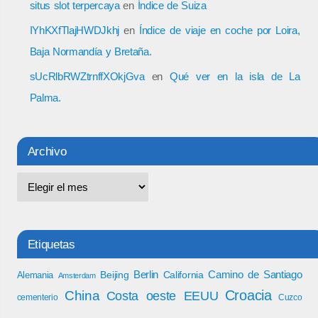
situs slot terpercaya
en
Índice de Suiza
IYhKXfTlajHWDJkhj
en
Índice de viaje en coche por Loira,
Baja Normandía y Bretaña.
sUcRlbRWZtrnffXOkjGva
en
Qué ver en la isla de La
Palma.
Archivo
Etiquetas
Berlin
Camino de Santiago
Beijing
California
Alemania
Amsterdam
Croacia
China
Costa oeste EEUU
cementerio
Cuzco