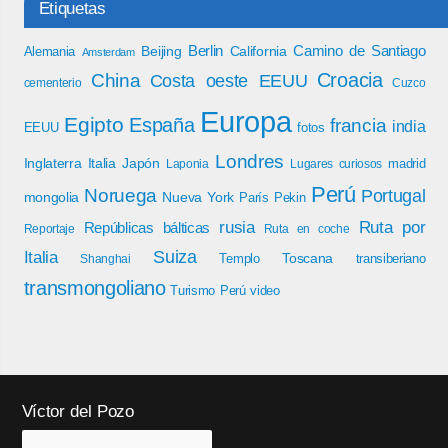
Etiquetas
Berlin
Camino de Santiago
Beijing
California
Alemania
Amsterdam
Croacia
China
Costa oeste EEUU
cementerio
Cuzco
Europa
Egipto
España
francia
india
EEUU
fotos
Londres
Inglaterra
Italia
Japón
madrid
Laponia
Lugares curiosos
Perú
Noruega
Portugal
mongolia
Nueva York
París
Pekin
rusia
Ruta por
Repúblicas bálticas
Reportaje
Ruta en coche
Italia
Suiza
Toscana
Templo
transiberiano
Shanghai
transmongoliano
Turismo Perú
video
Víctor del Pozo