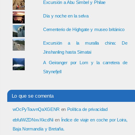
Excursión a Abu Simbel y Philae
Día y noche en la selva
Cementerio de Highgate y museo británico
Excursión a la muralla china: De
Jinshanling hasta Simatai
A Geiranger por Lom y la carretera de
Strynefjell
Lo que se comenta
wOcPyTouvnQaXGENR
en
Política de privacidad
ebfuIWZDNxvXkcdNi
en
Índice de viaje en coche por Loira,
Baja Normandía y Bretaña.