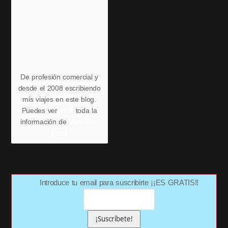
De profesión comercial y
desde el 2008 escribiendo
mis viajes en este blog.
Puedes ver
aquí
toda la
información de
Víctor del
Pozo
Introduce tu email para suscribirte ¡¡ES GRATIS!!