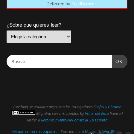
Delivered by
FeedBurner
¿Sobre que quieres leer?
OK
Este blog se visualiza mejor con los navegadores
Firefox
y
Chrome
Mi patria son mis zapatos
by
Víctor del Pozo
licensed
under a
Reconocimiento-NoComercial 3.0 España
Mi patria son mis zapatos
| Funciona con
Mantra
&
WordPress.