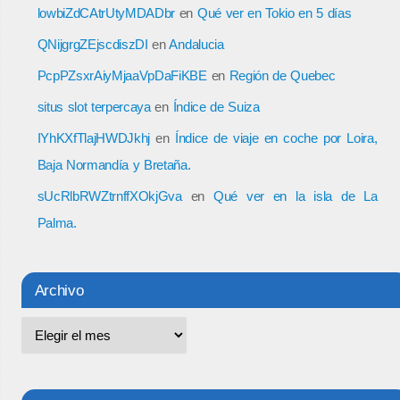
lowbiZdCAtrUtyMDADbr
en
Qué ver en Tokio en 5 días
QNijgrgZEjscdiszDI
en
Andalucia
PcpPZsxrAiyMjaaVpDaFiKBE
en
Región de Quebec
situs slot terpercaya
en
Índice de Suiza
IYhKXfTlajHWDJkhj
en
Índice de viaje en coche por Loira,
Baja Normandía y Bretaña.
sUcRlbRWZtrnffXOkjGva
en
Qué ver en la isla de La
Palma.
Archivo