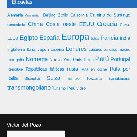
Etiquetas
Berlin
Camino de Santiago
Beijing
California
Alemania
Amsterdam
Croacia
China
Costa oeste EEUU
cementerio
Cuzco
Europa
Egipto
España
francia
india
EEUU
fotos
Londres
Inglaterra
Italia
Japón
madrid
Laponia
Lugares curiosos
Perú
Noruega
Portugal
mongolia
Nueva York
París
Pekin
rusia
Ruta por
Repúblicas bálticas
Reportaje
Ruta en coche
Italia
Suiza
Toscana
Templo
transiberiano
Shanghai
transmongoliano
Turismo Perú
video
Víctor del Pozo