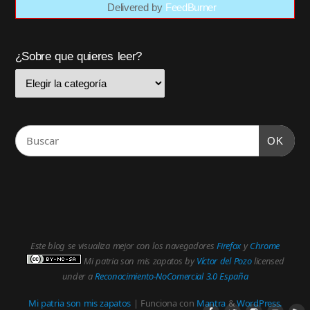
Delivered by
FeedBurner
¿Sobre que quieres leer?
OK
Este blog se visualiza mejor con los navegadores
Firefox
y
Chrome
Mi patria son mis zapatos
by
Víctor del Pozo
licensed
under a
Reconocimiento-NoComercial 3.0 España
Mi patria son mis zapatos
| Funciona con
Mantra
&
WordPress.