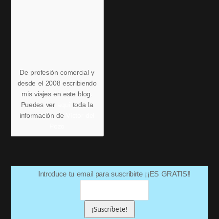
De profesión comercial y
desde el 2008 escribiendo
mis viajes en este blog.
Puedes ver
aquí
toda la
información de
Víctor del
Pozo
Introduce tu email para suscribirte ¡¡ES GRATIS!!