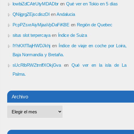
lowbiZdCAtrUtyMDADbr
en
Qué ver en Tokio en 5 días
QNijgrgZEjscdiszDI
en
Andalucia
PcpPZsxrAiyMjaaVpDaFiKBE
en
Región de Quebec
situs slot terpercaya
en
Índice de Suiza
IYhKXfTlajHWDJkhj
en
Índice de viaje en coche por Loira,
Baja Normandía y Bretaña.
sUcRlbRWZtrnffXOkjGva
en
Qué ver en la isla de La
Palma.
Archivo