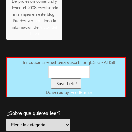
De profesión comercial y
desde el 2008 escribiendo
mis viajes en este blog.
Puedes ver
aquí
toda la
información de
Víctor del
Pozo
Introduce tu email para suscribirte ¡¡ES GRATIS!!
Delivered by
FeedBurner
¿Sobre que quieres leer?