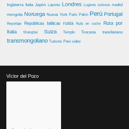
Londres
Inglaterra
Italia
Japón
madrid
Laponia
Lugares curiosos
Perú
Noruega
Portugal
mongolia
Nueva York
París
Pekin
rusia
Ruta por
Repúblicas bálticas
Reportaje
Ruta en coche
Italia
Suiza
Toscana
Templo
transiberiano
Shanghai
transmongoliano
Turismo Perú
video
Víctor del Pozo