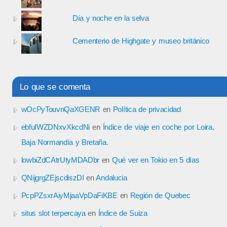
Día y noche en la selva
Cementerio de Highgate y museo británico
Lo que se comenta
wOcPyTouvnQaXGENR
en
Política de privacidad
ebfuIWZDNxvXkcdNi
en
Índice de viaje en coche por Loira,
Baja Normandía y Bretaña.
lowbiZdCAtrUtyMDADbr
en
Qué ver en Tokio en 5 días
QNijgrgZEjscdiszDI
en
Andalucia
PcpPZsxrAiyMjaaVpDaFiKBE
en
Región de Quebec
situs slot terpercaya
en
Índice de Suiza