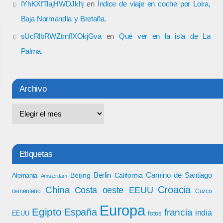
IYhKXfTlajHWDJkhj
en
Índice de viaje en coche por Loira,
Baja Normandía y Bretaña.
sUcRlbRWZtrnffXOkjGva
en
Qué ver en la isla de La
Palma.
Archivo
Etiquetas
Berlin
Camino de Santiago
Beijing
California
Alemania
Amsterdam
Croacia
China
Costa oeste EEUU
cementerio
Cuzco
Europa
Egipto
España
francia
india
EEUU
fotos