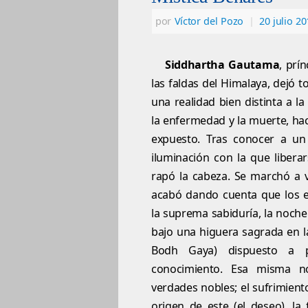
por
Víctor del Pozo
|
20 julio 20
Siddhartha Gautama
, prí
las faldas del Himalaya, dejó 
una realidad bien distinta a l
la enfermedad y la muerte, hac
expuesto. Tras conocer a un
iluminación con la que libera
rapó la cabeza. Se marchó a v
acabó dando cuenta que los 
la suprema sabiduría, la noche
bajo una higuera sagrada en l
Bodh Gaya) dispuesto a p
conocimiento. Esa misma n
verdades nobles; el sufrimien
origen de este (el deseo), la