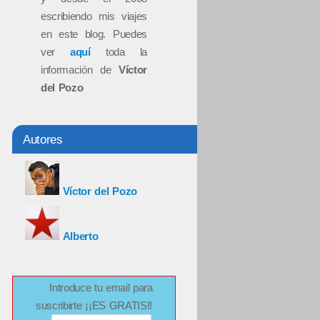
escribiendo mis viajes
en este blog. Puedes
ver
aquí
toda la
información de
Víctor
del Pozo
Autores
Víctor del Pozo
Alberto
Introduce tu email para
suscribirte ¡¡ES GRATIS!!