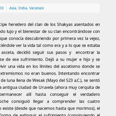
10
|
Asia
,
India
,
Varanasi
ncipe heredero del clan de los Shakyas asentados en
todo lujo y el bienestar de su clan encontrándose con
a que conocía descubriendo por primera vez la vejez,
iéndole ver la vida tal como era y a lo que se estaba
 asceta, decidió seguir sus pasos y encontrar la
rse de ese sufrimiento. Dejó a su mujer e hijo y se
ivir una vida en los límites del ascetismo donde se
extremismos no eran buenos. Intentando encontrar
 de luna llena de Wesak (Mayo del 523 a.C.), se sentó
a antigua ciudad de Uruvela (ahora muy cerquita de
ermanecer allí hasta conseguir el verdadero
oche consiguió llegar a comprender las cuatro
to existe (desde que nacemos hasta que morimos), el
 forma de extinguir el sufrimiento (consiguiendo el