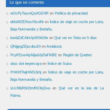
Lo que se comenta
wOcPyTouvnQaXGENR
en
Política de privacidad
ebfuIWZDNxvXkcdNi
en
Índice de viaje en coche por Loira,
Baja Normandía y Bretaña.
lowbiZdCAtrUtyMDADbr
en
Qué ver en Tokio en 5 días
QNijgrgZEjscdiszDI
en
Andalucia
PcpPZsxrAiyMjaaVpDaFiKBE
en
Región de Quebec
situs slot terpercaya
en
Índice de Suiza
IYhKXfTlajHWDJkhj
en
Índice de viaje en coche por Loira,
Baja Normandía y Bretaña.
sUcRlbRWZtrnffXOkjGva
en
Qué ver en la isla de La
Palma.