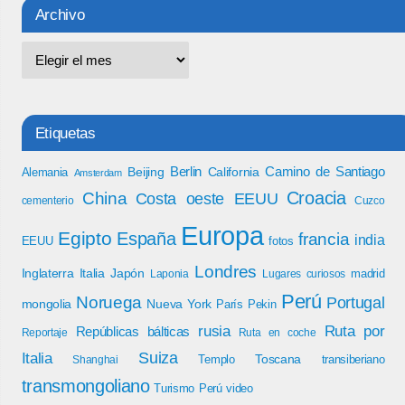
Archivo
Etiquetas
Berlin
Camino de Santiago
Beijing
California
Alemania
Amsterdam
Croacia
China
Costa oeste EEUU
cementerio
Cuzco
Europa
Egipto
España
francia
india
EEUU
fotos
Londres
Inglaterra
Italia
Japón
madrid
Laponia
Lugares curiosos
Perú
Noruega
Portugal
mongolia
Nueva York
París
Pekin
rusia
Ruta por
Repúblicas bálticas
Reportaje
Ruta en coche
Italia
Suiza
Toscana
Templo
transiberiano
Shanghai
transmongoliano
Turismo Perú
video