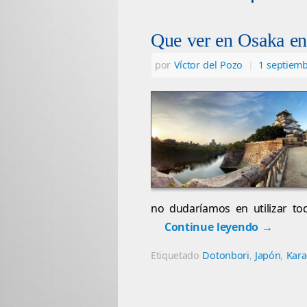
Que ver en Osaka en
por
Víctor del Pozo
|
1 septiem
no dudaríamos en utilizar to
Continue leyendo
→
Etiquetado
Dotonbori
,
Japón
,
Kar