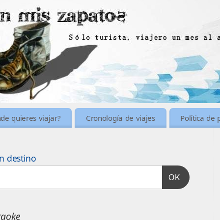
de quieres viajar?
Cronología de viajes
Política de 
n destino
OK
raoke