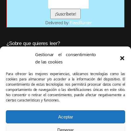
Delivered by
FeedBurner
¿Sobre que quieres leer?
Gestionar el consentimiento
de las cookies
Para ofrecer las mejores experiencias, utilizamos tecnologías como las
cookies para almacenar y/o acceder a la información del dispositivo. El
OK
consentimiento de estas tecnologías nos permitirá procesar datos como el
comportamiento de navegación o las identificaciones únicas en este sitio.
No consentir o retirar el consentimiento, puede afectar negativamente a
ciertas características y funciones.
Aceptar
Este blog se visualiza mejor con los navegadores
Firefox
y
Chrome
Denegar
Mi patria son mis zapatos
by
Víctor del Pozo
licensed