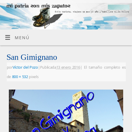
MENÚ
San Gimignano
por
Víctor del Pozo
|
Publicada
13 enero 2016
|
El tamaño completo es
de
800 × 532
pixels